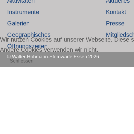
Aktivitäten
Aktuelles
Instrumente
Kontakt
Galerien
Presse
Geographisches
Mitgliedsc
Wir nutzen Cookies auf unserer Webseite. Diese si
Öffnungszeiten
Andere Cookies verwenden wir nicht.
© Walter-Hohmann-Sternwarte Essen 2026
Schliessen