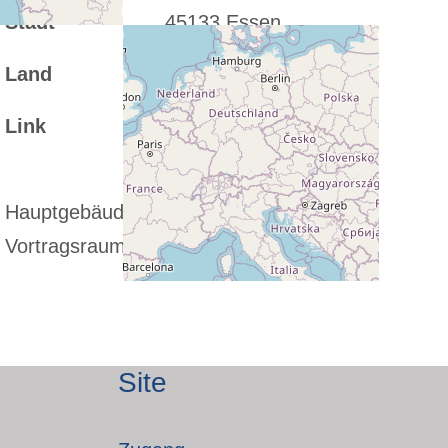
Stadt
45133 Essen
Land
Deutschland
Link
http://www.sternwarte-
essen.de
Hauptgebäude mit großem und kleinem
Vortragsraum
Site