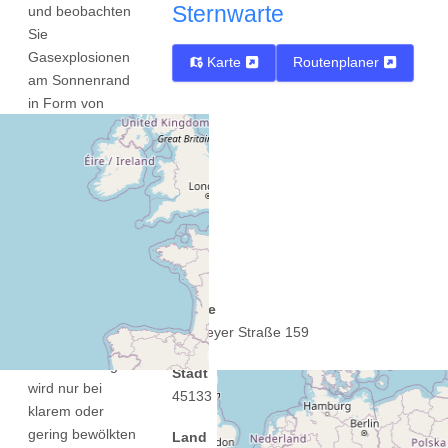
Sternwarte
und beobachten
Sie
Gasexplosionen
Karte
Routenplaner
am Sonnenrand
in Form von
Protuberanzen.
Die Walter-
Hohmann-
Sternwarte
ermöglicht den
ungefährlichen
Blick auf unser
Zentralgestirn.
Straße
Wallneyer Straße 159
Diese
Veranstalltung
Stadt
wird nur bei
45133 Essen
klarem oder
gering bewölkten
Land