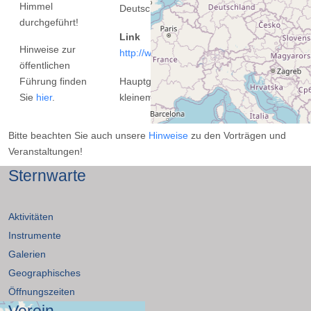
Himmel
Deutschland
durchgeführt!
Link
Hinweise zur
http://www.sternwarte-essen.de
öffentlichen
Führung finden
Hauptgebäude mit großem und
Sie
hier
.
kleinem Vortragsraum
Bitte beachten Sie auch unsere
Hinweise
zu den Vorträgen und
Veranstaltungen!
Sternwarte
Aktivitäten
Instrumente
Galerien
Geographisches
Öffnungszeiten
Verein