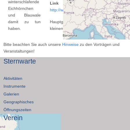
winterschlafende
Link
Eichhörnchen
http://www.sternwarte-essen.de
und Blauwale
damit zu tun
Hauptgebäude mit großem und
haben.
kleinem Vortragsraum
Bitte beachten Sie auch unsere
Hinweise
zu den Vorträgen und
Veranstaltungen!
Sternwarte
Aktivitäten
Instrumente
Galerien
Geographisches
Öffnungszeiten
Verein