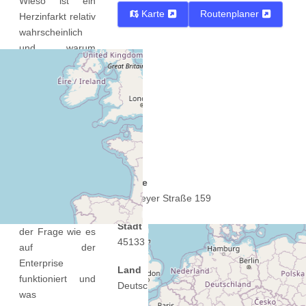
Wieso ist ein
Karte
Routenplaner
Herzinfarkt relativ
wahrscheinlich
und warum
werden die
Herzklappen
undicht?
Am Ende geht es
um mögliche
Lösungen - teils
aus Science
Straße
Fiction und teils
Wallneyer Straße 159
aus realer
Forschung, mit
Stadt
der Frage wie es
45133 Essen
auf der
Enterprise
Land
funktioniert und
Deutschland
was