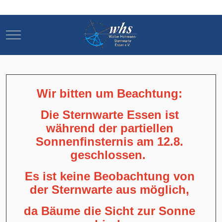
Mobile Menu Toggle
Mobile Menu Toggle
Wir bitten um Beachtung:
Die Sternwarte Essen ist
während der partiellen
Sonnenfinsternis am 12.8.
geschlossen.
Es ist keine Beobachtung von
der Sternwarte aus möglich,
da Bäume die Sicht zur Sonne