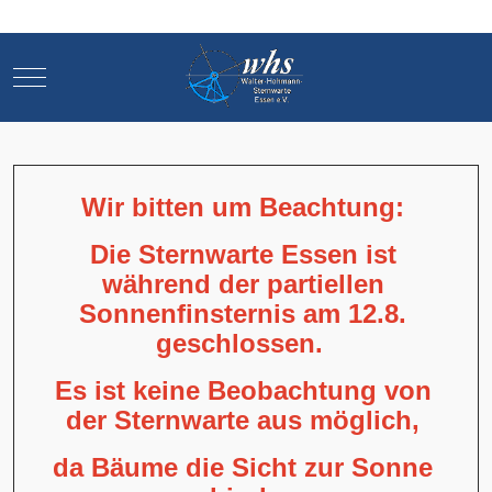
Mobile Menu Toggle
Mobile Menu Toggle
Wir bitten um Beachtung:
Die Sternwarte Essen ist
während der partiellen
Sonnenfinsternis am 12.8.
geschlossen.
Es ist keine Beobachtung von
der Sternwarte aus möglich,
da Bäume die Sicht zur Sonne