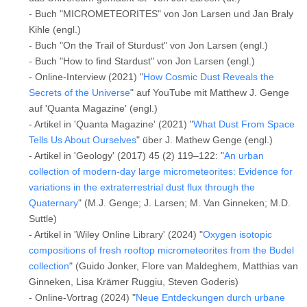
- Buch "MICROMETEORITES" von Jon Larsen und Jan Braly
Kihle (engl.)
- Buch "On the Trail of Sturdust" von Jon Larsen (engl.)
- Buch "How to find Stardust" von Jon Larsen (engl.)
- Online-Interview (2021) "
How Cosmic Dust Reveals the
Secrets of the Universe
" auf YouTube mit Matthew J. Genge
auf 'Quanta Magazine' (engl.)
- Artikel in 'Quanta Magazine' (2021) "
What Dust From Space
Tells Us About Ourselves
" über J. Mathew Genge (engl.)
- Artikel in 'Geology' (2017) 45 (2) 119–122: "
An urban
collection of modern-day large micrometeorites: Evidence for
variations in the extraterrestrial dust flux through the
Quaternary
" (M.J. Genge; J. Larsen; M. Van Ginneken; M.D.
Suttle)
- Artikel in 'Wiley Online Library' (2024) "
Oxygen isotopic
compositions of fresh rooftop micrometeorites from the Budel
collection
" (Guido Jonker, Flore van Maldeghem, Matthias van
Ginneken, Lisa Krämer Ruggiu, Steven Goderis)
- Online-Vortrag (2024) "
Neue Entdeckungen durch urbane