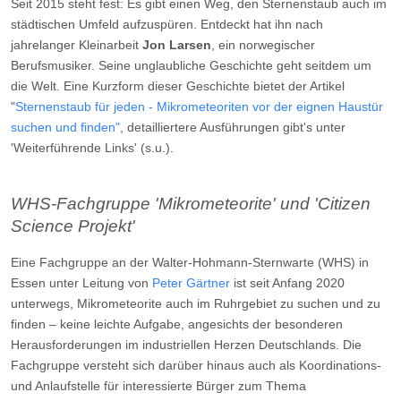
Seit 2015 steht fest: Es gibt einen Weg, den Sternenstaub auch im
städtischen Umfeld aufzuspüren. Entdeckt hat ihn nach
jahrelanger Kleinarbeit
Jon Larsen
, ein norwegischer
Berufsmusiker. Seine unglaubliche Geschichte geht seitdem um
die Welt. Eine Kurzform dieser Geschichte bietet der Artikel
"
Sternenstaub für jeden - Mikrometeoriten vor der eignen Haustür
suchen und finden"
, detailliertere Ausführungen gibt's unter
'Weiterführende Links' (s.u.).
WHS-Fachgruppe 'Mikrometeorite' und 'Citizen
Science Projekt'
Eine Fachgruppe an der Walter-Hohmann-Sternwarte (WHS) in
Essen unter Leitung von
Peter Gärtner
ist seit Anfang 2020
unterwegs, Mikrometeorite auch im Ruhrgebiet zu suchen und zu
finden – keine leichte Aufgabe, angesichts der besonderen
Herausforderungen im industriellen Herzen Deutschlands. Die
Fachgruppe versteht sich darüber hinaus auch als Koordinations-
und Anlaufstelle für interessierte Bürger zum Thema