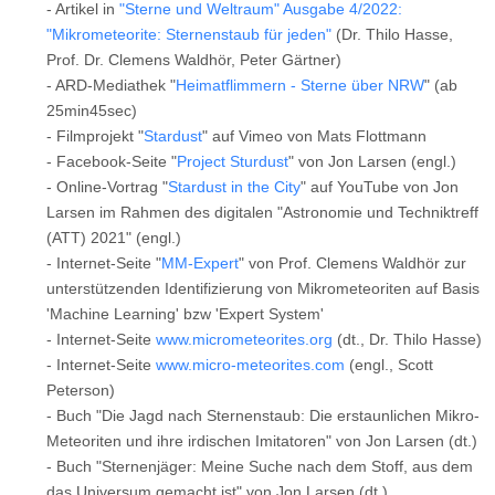
- Artikel in
"Sterne und Weltraum" Ausgabe 4/2022:
"Mikrometeorite: Sternenstaub für jeden"
(Dr. Thilo Hasse,
Prof. Dr. Clemens Waldhör, Peter Gärtner)
- ARD-Mediathek "
Heimatflimmern - Sterne über NRW
" (ab
25min45sec)
- Filmprojekt "
Stardust
" auf Vimeo von Mats Flottmann
- Facebook-Seite "
Project Sturdust
" von Jon Larsen (engl.)
- Online-Vortrag "
Stardust in the City
" auf YouTube von Jon
Larsen im Rahmen des digitalen "Astronomie und Techniktreff
(ATT) 2021" (engl.)
- Internet-Seite "
MM-Expert
" von Prof. Clemens Waldhör zur
unterstützenden Identifizierung von Mikrometeoriten auf Basis
'Machine Learning' bzw 'Expert System'
- Internet-Seite
www.micrometeorites.org
(dt., Dr. Thilo Hasse)
- Internet-Seite
www.micro-meteorites.com
(engl., Scott
Peterson)
- Buch "Die Jagd nach Sternenstaub: Die erstaunlichen Mikro-
Meteoriten und ihre irdischen Imitatoren" von Jon Larsen (dt.)
- Buch "Sternenjäger: Meine Suche nach dem Stoff, aus dem
das Universum gemacht ist" von Jon Larsen (dt.)