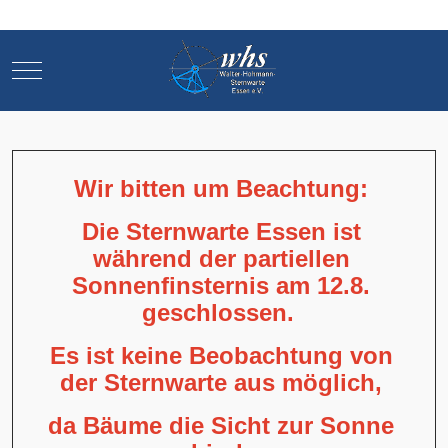
Mobile Menu Toggle
Mobile Menu Toggle
Wir bitten um Beachtung:
Die Sternwarte Essen ist
während der partiellen
Sonnenfinsternis am 12.8.
geschlossen.
Es ist keine Beobachtung von
der Sternwarte aus möglich,
da Bäume die Sicht zur Sonne