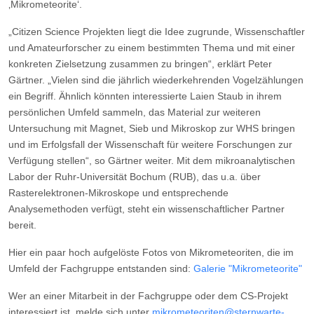
‚Mikrometeorite‘.
„Citizen Science Projekten liegt die Idee zugrunde, Wissenschaftler
und Amateurforscher zu einem bestimmten Thema und mit einer
konkreten Zielsetzung zusammen zu bringen“, erklärt Peter
Gärtner. „Vielen sind die jährlich wiederkehrenden Vogelzählungen
ein Begriff. Ähnlich könnten interessierte Laien Staub in ihrem
persönlichen Umfeld sammeln, das Material zur weiteren
Untersuchung mit Magnet, Sieb und Mikroskop zur WHS bringen
und im Erfolgsfall der Wissenschaft für weitere Forschungen zur
Verfügung stellen“, so Gärtner weiter. Mit dem mikroanalytischen
Labor der Ruhr-Universität Bochum (RUB), das u.a. über
Rasterelektronen-Mikroskope und entsprechende
Analysemethoden verfügt, steht ein wissenschaftlicher Partner
bereit.
Hier ein paar hoch aufgelöste Fotos von Mikrometeoriten, die im
Umfeld der Fachgruppe entstanden sind:
Galerie "Mikrometeorite"
Wer an einer Mitarbeit in der Fachgruppe oder dem CS-Projekt
interessiert ist, melde sich unter
mikrometeoriten@sternwarte-