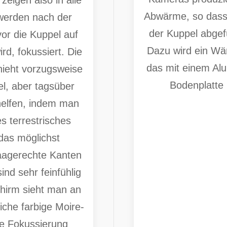
Abwärme, so dass
werden nach der
der Kuppel abge
or die Kuppel auf
Dazu wird ein Wä
ird, fokussiert. Die
das mit einem Al
ieht vorzugsweise
Bodenplatte 
, aber tagsüber
elfen, indem man
es terrestrisches
das möglichst
aagerechte Kanten
ind sehr feinfühlig
hirm sieht man an
iche farbige Moire-
ie Fokussierung