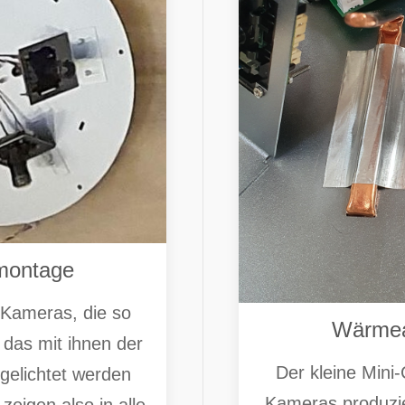
montage
 Kameras, die so
Wärmea
das mit ihnen der
Der kleine Mini
elichtet werden
Kameras produzie
eigen also in alle