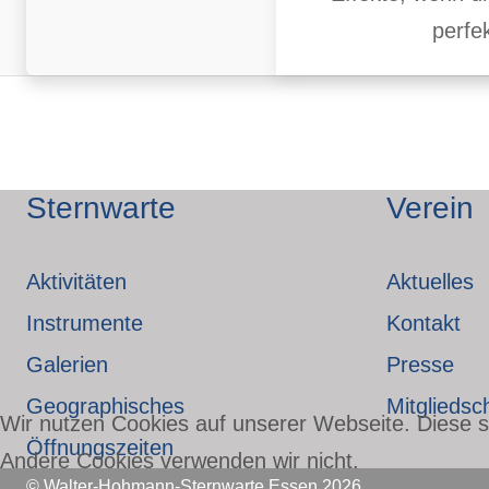
perfek
Sternwarte
Verein
Aktivitäten
Aktuelles
Instrumente
Kontakt
Galerien
Presse
Geographisches
Mitgliedsc
Wir nutzen Cookies auf unserer Webseite. Diese si
Öffnungszeiten
Andere Cookies verwenden wir nicht.
© Walter-Hohmann-Sternwarte Essen 2026