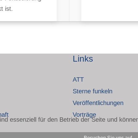
t ist.
Links
ATT
Sterne funkeln
Veröffentlichungen
haft
Vorträge
nd essenziell für den Betrieb der Seite und könne
Besuchen Sie uns auf