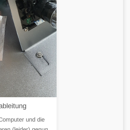
bleitung
-Computer und die
ren (leider) genug