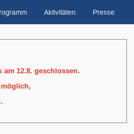
rogramm
Aktivitäten
Presse
is am 12.8. geschlossen.
 möglich,
.