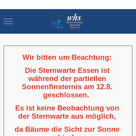
Mobile Menu Toggle
Mobile Menu Toggle
Wir bitten um Beachtung:
Die Sternwarte Essen ist
während der partiellen
Sonnenfinsternis am 12.8.
geschlossen.
Es ist keine Beobachtung von
der Sternwarte aus möglich,
da Bäume die Sicht zur Sonne