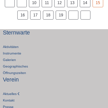
10
11
12
13
14
15
16
17
18
19
Sternwarte
Aktivitäten
Instrumente
Galerien
Geographisches
Öffnungszeiten
Verein
Aktuelles
Kontakt
Presse