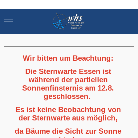
Mobile Menu Toggle
Mobile Menu Toggle
Wir bitten um Beachtung:
Die Sternwarte Essen ist
während der partiellen
Sonnenfinsternis am 12.8.
geschlossen.
Es ist keine Beobachtung von
der Sternwarte aus möglich,
da Bäume die Sicht zur Sonne