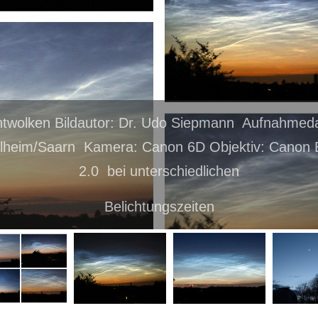
twolken Bildautor: Dr. Udo Siepmann Aufnahmed
lheim/Saarn Kamera: Canon 6D Objektiv: Canon 
2.0 bei unterschiedlichen
Belichtungszeiten