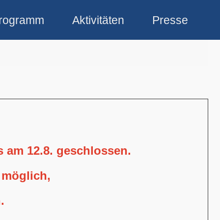
rogramm
Aktivitäten
Presse
is am 12.8. geschlossen.
 möglich,
.