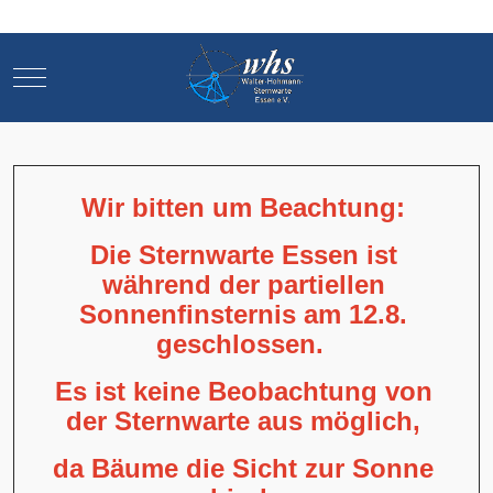
Mobile Menu Toggle
Mobile Menu Toggle
Wir bitten um Beachtung:
Die Sternwarte Essen ist
während der partiellen
Sonnenfinsternis am 12.8.
geschlossen.
Es ist keine Beobachtung von
der Sternwarte aus möglich,
da Bäume die Sicht zur Sonne