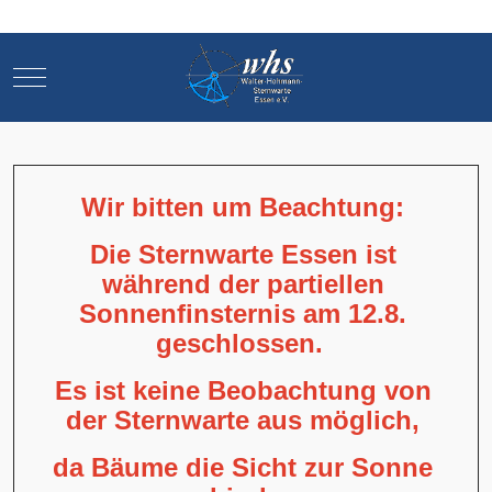
Mobile Menu Toggle
Mobile Menu Toggle
Wir bitten um Beachtung:
Die Sternwarte Essen ist
während der partiellen
Sonnenfinsternis am 12.8.
geschlossen.
Es ist keine Beobachtung von
der Sternwarte aus möglich,
da Bäume die Sicht zur Sonne