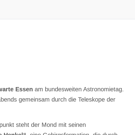
warte Essen
am bundesweiten Astronomietag.
 abends gemeinsam durch die Teleskope der
punkt steht der Mond mit seinen
e Henkel“
, eine Gebirgsformation, die durch