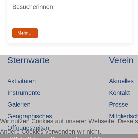
Besucherinnen
...
Mehr ...
Sternwarte
Verein
Aktivitäten
Aktuelles
Instrumente
Kontakt
Galerien
Presse
Geographisches
Mitgliedsc
Wir nutzen Cookies auf unserer Webseite. Diese si
Öffnungszeiten
Andere Cookies verwenden wir nicht.