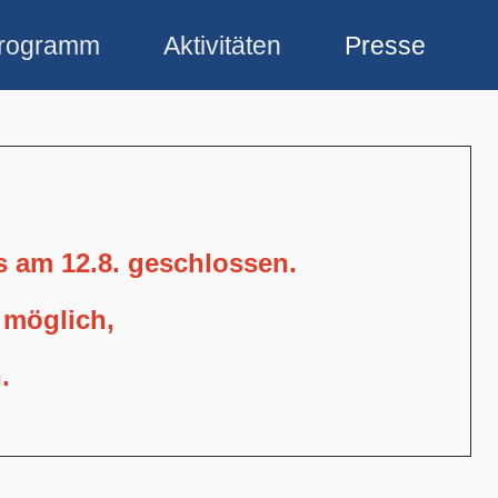
rogramm
Aktivitäten
Presse
is am 12.8. geschlossen.
 möglich,
.