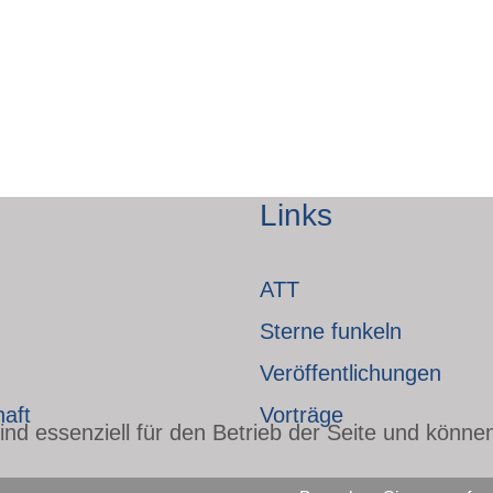
Links
ATT
Sterne funkeln
Veröffentlichungen
haft
Vorträge
nd essenziell für den Betrieb der Seite und könne