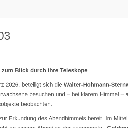
03
 zum Blick durch ihre Teleskope
2026, beteiligt sich die
Walter-Hohmann-
Stern
d Erwachsene besuchen und – bei klarem Himmel –
sobjekte beobachten.
ur Erkundung des Abendhimmels bereit. Im Mittel
light an diesem Abend ist der sogenannte
„Golden