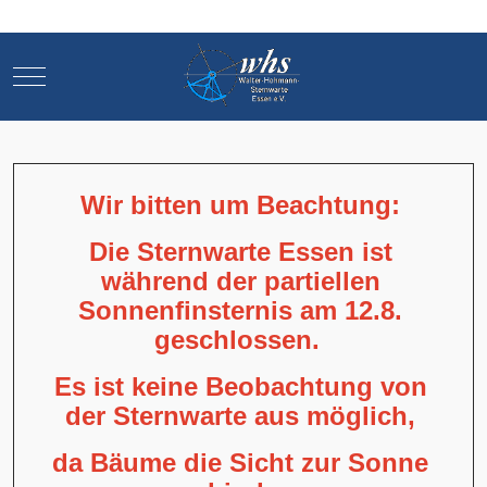
Mobile Menu Toggle
Mobile Menu Toggle
Wir bitten um Beachtung:
Die Sternwarte Essen ist
während der partiellen
Sonnenfinsternis am 12.8.
geschlossen.
Es ist keine Beobachtung von
der Sternwarte aus möglich,
da Bäume die Sicht zur Sonne